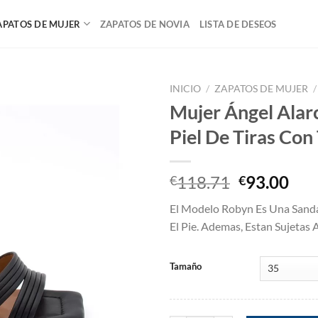
APATOS DE MUJER
ZAPATOS DE NOVIA
LISTA DE DESEOS
INICIO
/
ZAPATOS DE MUJER
/
Mujer Ángel Alar
Add to
Piel De Tiras Con
wishlist
El
El
118.71
93.00
€
€
precio
pre
El Modelo Robyn Es Una Sanda
original
act
El Pie. Ademas, Estan Sujetas 
era:
es:
€118.71.
€93
Tamaño