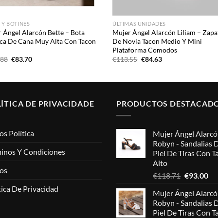
 Y BOTINES
ÚLTIMAS UNIDADES
 Ángel Alarcón Bette – Bota
Mujer Ángel Alarcón Liliam – Zapa
ica De Cana Muy Alta Con Tacon
De Novia Tacon Medio Y Mini
Plataforma Comodos
El
El
El
El
.88
€
83.70
€
113.55
€
84.63
precio
precio
precio
precio
original
actual
original
actual
era:
es:
era:
es:
€123.88.
€83.70.
€113.55.
€84.63.
ÍTICA DE PRIVACIDADE
PRODUCTOS DESTACAD
os Política
Mujer Ángel Alarc
Robyn - Sandalias 
inos Y Condiciones
Piel De Tiras Con T
Alto
os
El
El
€
118.71
€
93.00
precio
pr
tica De Privacidad
Mujer Ángel Alarc
original
act
Robyn - Sandalias 
era:
es:
Piel De Tiras Con T
€118.71.
€9