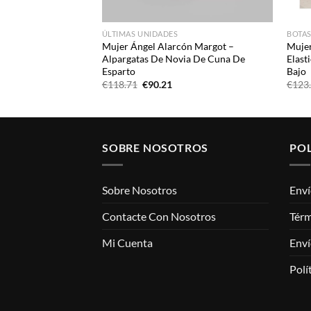
ÚLTIMAS UNIDADES
BOTAS
n Jody – Botin De
Mujer Ángel Alarcón Margot –
Mujer
llante Y Adorno
Alpargatas De Novia De Cuna De
Elast
Esparto
Bajo
El
El
€
118.71
€
90.21
€
123
ecio
precio
precio
ual
original
actual
era:
es:
4.63.
€118.71.
€90.21.
SOBRE NOSOTROS
POL
Sobre Nosotros
Enví
Contacte Con Nosotros
Térm
Mi Cuenta
Enví
Polí