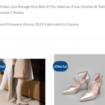
nidas Que Recoge Muy Bien El Pie. Ademas, Estan Sujetas Al Tobi
lchada Y Ancha.
ion Primavera Verano 2023. Fabricado En Espana.
S
ta!
¡Oferta!
Add to
Add
wishlist
wish