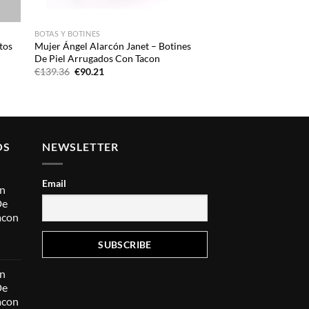
BOTAS Y BOTINES
tos
Mujer Ángel Alarcón Janet – Botines
De Piel Arrugados Con Tacon
El
El
€
139.36
€
90.21
precio
precio
original
actual
era:
es:
€139.36.
€90.21.
OS
NEWSLETTER
Email
ón
De
acon
ecio
ón
ual
De
acon
3.00.