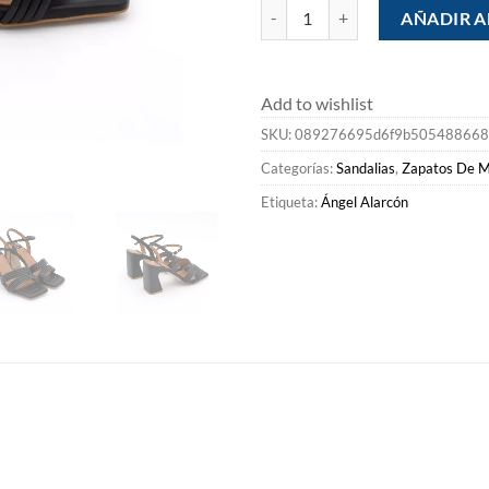
Mujer Ángel Alarcón Robyn - Sand
AÑADIR A
Add to wishlist
SKU:
089276695d6f9b50548866
Categorías:
Sandalias
,
Zapatos De M
Etiqueta:
Ángel Alarcón