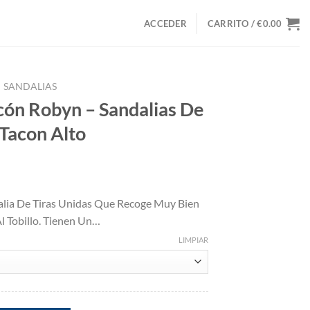
ACCEDER
CARRITO /
€
0.00
SANDALIAS
cón Robyn – Sandalias De
 Tacon Alto
cio
lia De Tiras Unidas Que Recoge Muy Bien
ual
Al Tobillo. Tienen Un…
.00.
LIMPIAR