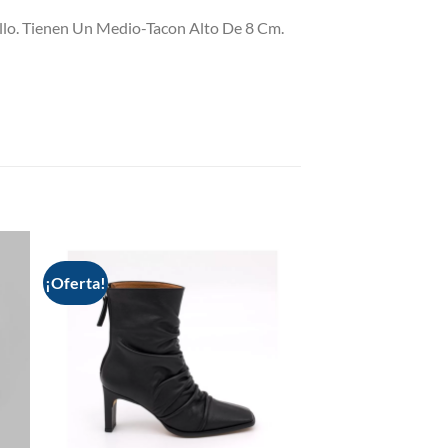
llo. Tienen Un Medio-Tacon Alto De 8 Cm.
¡Oferta!
 to
Add to
list
wishlist