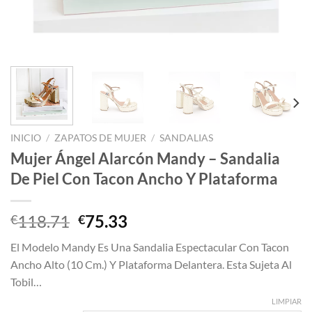
INICIO
/
ZAPATOS DE MUJER
/
SANDALIAS
Mujer Ángel Alarcón Mandy – Sandalia
De Piel Con Tacon Ancho Y Plataforma
El
El
118.71
75.33
€
€
precio
precio
El Modelo Mandy Es Una Sandalia Espectacular Con Tacon
original
actual
Ancho Alto (10 Cm.) Y Plataforma Delantera. Esta Sujeta Al
era:
es:
Tobil…
€118.71.
€75.33.
LIMPIAR