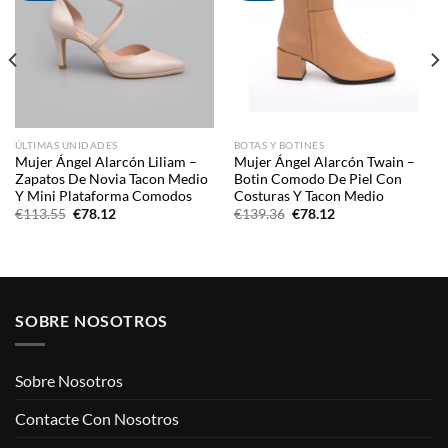
ÚLTIMAS UNIDADES
BOTAS Y BOTINES
Mujer Ángel Alarcón Liliam –
Mujer Ángel Alarcón Twain –
Zapatos De Novia Tacon Medio
Botin Comodo De Piel Con
Y Mini Plataforma Comodos
Costuras Y Tacon Medio
El
El
El
El
€
113.55
€
78.12
€
139.36
€
78.12
precio
precio
precio
precio
original
actual
original
actual
era:
es:
era:
es:
€113.55.
€78.12.
€139.36.
€78.12.
SOBRE NOSOTROS
Sobre Nosotros
Contacte Con Nosotros