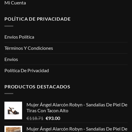
Mi Cuenta
POLÍTICA DE PRIVACIDADE
Envíos Política
Términos Y Condiciones
Envíos
Política De Privacidad
PRODUCTOS DESTACADOS
Mujer Ángel Alarcón Robyn - Sandalias De Piel De
Tiras Con Tacon Alto
El
El
€
118.71
€
93.00
precio
precio
Mujer Ángel Alarcón Robyn - Sandalias De Piel De
original
actual