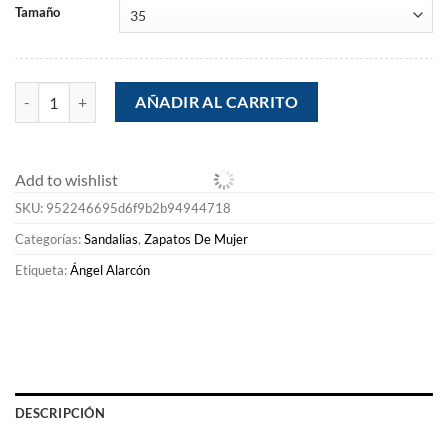
Tamaño
Mujer Ángel Alarcón Mandy - Sandalia De Piel Con Tacon Ancho Y Pl
AÑADIR AL CARRITO
Add to wishlist
SKU:
952246695d6f9b2b94944718
Categorías:
Sandalias
,
Zapatos De Mujer
Etiqueta:
Ángel Alarcón
DESCRIPCIÓN